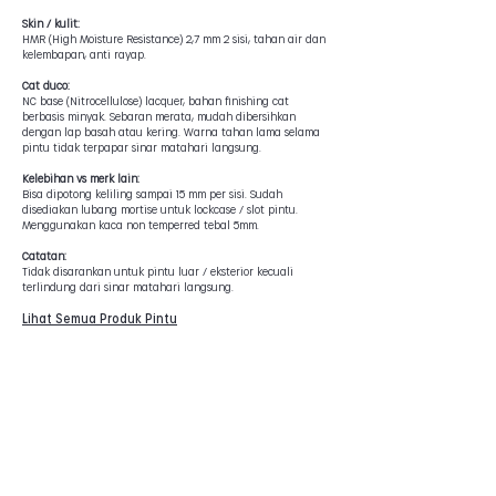
Skin / kulit:
HMR (High Moisture Resistance) 2,7 mm 2 sisi, tahan air dan
kelembapan, anti rayap.
Cat duco:
NC base (Nitrocellulose) lacquer, bahan finishing cat
berbasis minyak. Sebaran merata, mudah dibersihkan
dengan lap basah atau kering. Warna tahan lama selama
pintu tidak terpapar sinar matahari langsung.
Kelebihan vs merk lain:
Bisa dipotong keliling sampai 15 mm per sisi. Sudah
disediakan lubang mortise untuk lockcase / slot pintu.
Menggunakan kaca non temperred tebal 5mm.
Catatan:
Tidak disarankan untuk pintu luar / eksterior kecuali
terlindung dari sinar matahari langsung.
Lihat Semua Produk Pintu
Produk Lainnya
Joinery
Engsel Pintu
Handle Pintu