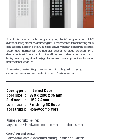
Produk pintu dengan bahan unggulan yang dilapisi menggunakan cat NC
(Nitrocellulose) premium, dirancang untuk memberikan tampilan yang halus
dan modern. Lapisan cat NC ini tidak hanya menjamin keindahan estetika,
tetapi juga memberikan perlindungan ekstra terhadap goresan. Pintu
dengan lapisan ini mudah untuk dibersihkan, cukup dengan lap basah atau
kering. Warna yang dihasilkan juga tahan lama selama pintu tidak terpapar
sinar matahari langsung.
Pintu series Javeline ini juga menawarkan pintu dengan kaca yang
menambah kesan mewah pada pintu serta 5 pilihan warna.
Door type
:
Internal Door
Door size
:
820 x 2100 x 36 mm
Surface
:
HMR 2,7mm
Laminasi
:
Finishing NC Duco
Konstruksi
:
Honeycomb Core
Frame / rangka keling:
Kayu keras / hardwood lebar 55 mm dan tebal 30 mm.
Core / pengisi pintu:
Honeycomb core / konstruksi sarang lebah dari karton.